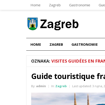
Home
Zagreb
Gastronomie
Gui
HOME
ZAGREB
GASTRONOMIE
OZNAKA:
VISITES GUIDÉES EN FRA
Guide touristique f
By:
admin
In:
Zagreb
Last updated:
3 rujna, 
|
|