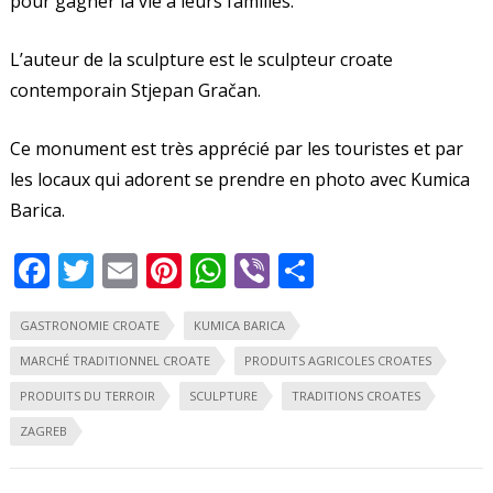
pour gagner la vie à leurs familles.
L’auteur de la sculpture est le sculpteur croate
contemporain Stjepan Gračan.
Ce monument est très apprécié par les touristes et par
les locaux qui adorent se prendre en photo avec Kumica
Barica.
F
T
E
Pi
W
Vi
S
ac
w
m
nt
h
b
h
GASTRONOMIE CROATE
e
itt
ai
er
KUMICA BARICA
at
er
ar
MARCHÉ TRADITIONNEL CROATE
b
er
l
e
s
PRODUITS AGRICOLES CROATES
e
PRODUITS DU TERROIR
o
st
SCULPTURE
A
TRADITIONS CROATES
ZAGREB
o
p
k
p