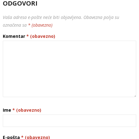
ODGOVORI
Vaša adresa e-pošte neće biti objavljena.
Obavezna polja su
označena sa
* (obavezno)
Komentar
* (obavezno)
Ime
* (obavezno)
E-pošta
* (obavezno)